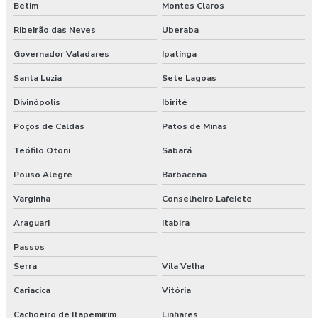
Betim
Montes Claros
Ribeirão das Neves
Uberaba
Governador Valadares
Ipatinga
Santa Luzia
Sete Lagoas
Divinópolis
Ibirité
Poços de Caldas
Patos de Minas
Teófilo Otoni
Sabará
Pouso Alegre
Barbacena
Varginha
Conselheiro Lafeiete
Araguari
Itabira
Passos
Serra
Vila Velha
Cariacica
Vitória
Cachoeiro de Itapemirim
Linhares