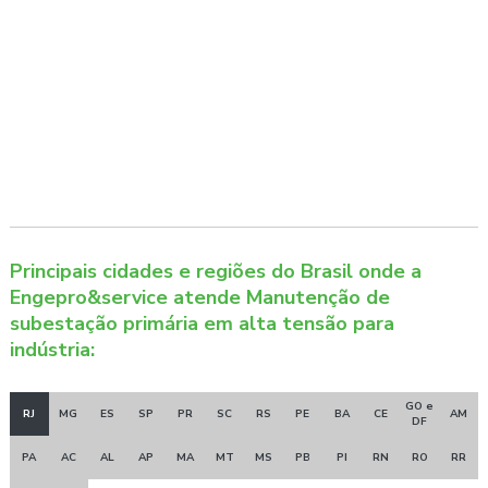
Principais cidades e regiões do Brasil onde a
Engepro&service atende Manutenção de
subestação primária em alta tensão para
indústria:
GO e
RJ
MG
ES
SP
PR
SC
RS
PE
BA
CE
AM
DF
PA
AC
AL
AP
MA
MT
MS
PB
PI
RN
RO
RR