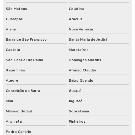
São Mateus
Colatina
Guarapari
Aracruz
Viana
Nova Venécia
Barra de São Francisco
Santa Maria de Jetibá
Castelo
Marataízes
São Gabriel da Palha
Domingos Martins
Itapemirim
Afonso Cláudio
Alegre
Baixo Guandu
Conceição da Barra
Guaçuí
Iúna
Jaguaré
Mimoso do Sul
Sooretama
Anchieta
Pinheiros
Pedro Canário