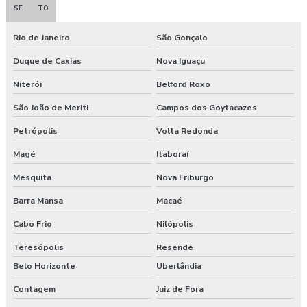
SE
TO
Rio de Janeiro
São Gonçalo
Duque de Caxias
Nova Iguaçu
Niterói
Belford Roxo
São João de Meriti
Campos dos Goytacazes
Petrópolis
Volta Redonda
Magé
Itaboraí
Mesquita
Nova Friburgo
Barra Mansa
Macaé
Cabo Frio
Nilópolis
Teresópolis
Resende
Belo Horizonte
Uberlândia
Contagem
Juiz de Fora