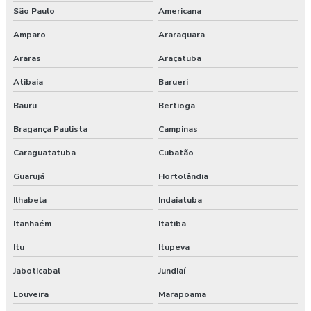
São Paulo
Americana
Amparo
Araraquara
Araras
Araçatuba
Atibaia
Barueri
Bauru
Bertioga
Bragança Paulista
Campinas
Caraguatatuba
Cubatão
Guarujá
Hortolândia
Ilhabela
Indaiatuba
Itanhaém
Itatiba
Itu
Itupeva
Jaboticabal
Jundiaí
Louveira
Marapoama