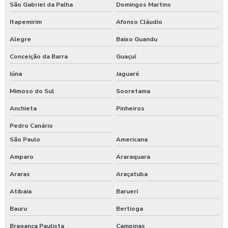
São Gabriel da Palha
Domingos Martins
Itapemirim
Afonso Cláudio
Alegre
Baixo Guandu
Conceição da Barra
Guaçuí
Iúna
Jaguaré
Mimoso do Sul
Sooretama
Anchieta
Pinheiros
Pedro Canário
São Paulo
Americana
Amparo
Araraquara
Araras
Araçatuba
Atibaia
Barueri
Bauru
Bertioga
Bragança Paulista
Campinas