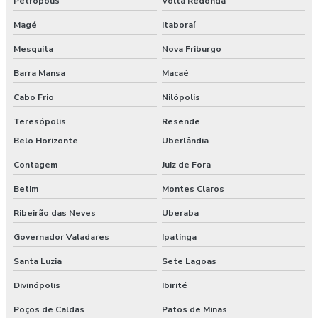
Petrópolis
Volta Redonda
Magé
Itaboraí
Mesquita
Nova Friburgo
Barra Mansa
Macaé
Cabo Frio
Nilópolis
Teresópolis
Resende
Belo Horizonte
Uberlândia
Contagem
Juiz de Fora
Betim
Montes Claros
Ribeirão das Neves
Uberaba
Governador Valadares
Ipatinga
Santa Luzia
Sete Lagoas
Divinópolis
Ibirité
Poços de Caldas
Patos de Minas