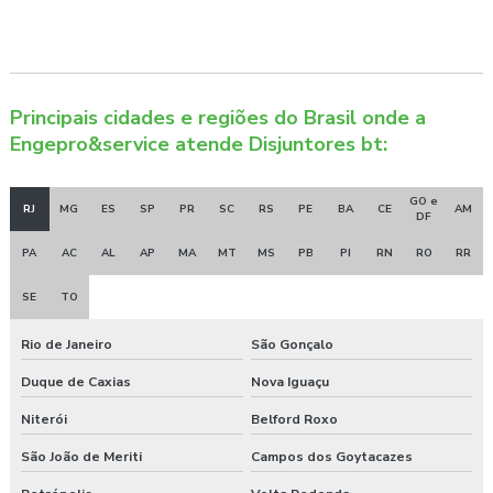
Principais cidades e regiões do Brasil onde a
Engepro&service atende Disjuntores bt:
GO e
RJ
MG
ES
SP
PR
SC
RS
PE
BA
CE
AM
DF
PA
AC
AL
AP
MA
MT
MS
PB
PI
RN
RO
RR
SE
TO
Rio de Janeiro
São Gonçalo
Duque de Caxias
Nova Iguaçu
Niterói
Belford Roxo
São João de Meriti
Campos dos Goytacazes