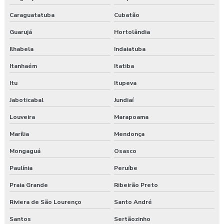
Caraguatatuba
Cubatão
Guarujá
Hortolândia
Ilhabela
Indaiatuba
Itanhaém
Itatiba
Itu
Itupeva
Jaboticabal
Jundiaí
Louveira
Marapoama
Marília
Mendonça
Mongaguá
Osasco
Paulínia
Peruíbe
Praia Grande
Ribeirão Preto
Riviera de São Lourenço
Santo André
Santos
Sertãozinho