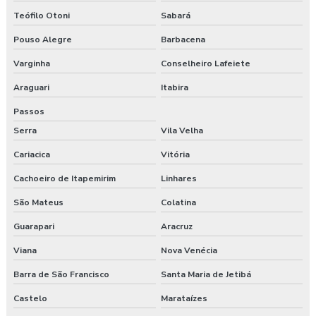
Teófilo Otoni
Sabará
Pouso Alegre
Barbacena
Varginha
Conselheiro Lafeiete
Araguari
Itabira
Passos
Serra
Vila Velha
Cariacica
Vitória
Cachoeiro de Itapemirim
Linhares
São Mateus
Colatina
Guarapari
Aracruz
Viana
Nova Venécia
Barra de São Francisco
Santa Maria de Jetibá
Castelo
Marataízes