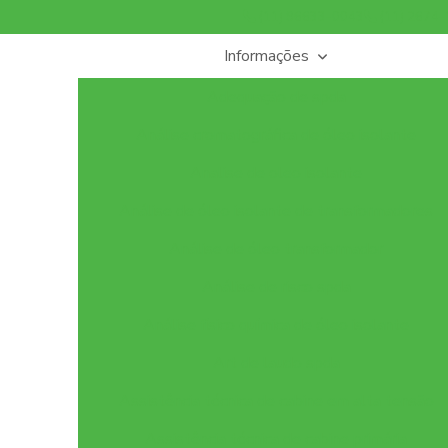
(11) 96633-0043
(11) 2674
Informações
Adequação de spda
Análise cromatográfica de óleo isolante
Analise de oleo isolante
Análise de óleo isolante de transformadores
Análise de óleo transformador
Análise de risco spda
Análise físico química de óleo isolante
Art de laudo spda
Assistência técnica de cabine em alta tensão
Assistência técnica de cabine primária